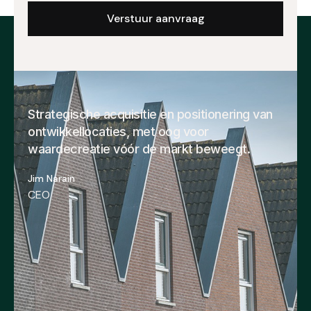
Strategische acquisitie en positionering van
ontwikkellocaties, met oog voor
waardecreatie vóór de markt beweegt.
Jim Narain
CEO